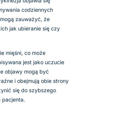
dykinezja objawia się
onywania codziennych
i mogą zauważyć, że
ch jak ubieranie się czy
ie mięśni, co może
isywana jest jako uczucie
te objawy mogą być
raźne i obejmują obie strony
ynić się do szybszego
 pacjenta.