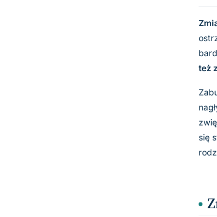
Zmia
ostr
bard
też 
Zabu
nagł
zwię
się 
rodz
Z