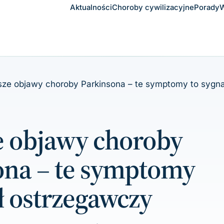
Aktualności
Choroby cywilizacyjne
Porady
W
sze objawy choroby Parkinsona – te symptomy to sygn
e objawy choroby
ona – te symptomy
ł ostrzegawczy