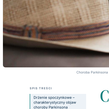
Choroba Parkinsona 
SPIS TREŚCI
Drżenie spoczynkowe –
charakterystyczny objaw
choroby Parkinsona