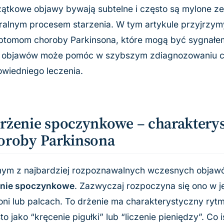
ątkowe objawy bywają subtelne i często są mylone z
ralnym procesem starzenia. W tym artykule przyjrzym
tomom choroby Parkinsona, które mogą być sygnałe
 objawów może pomóc w szybszym zdiagnozowaniu ch
wiedniego leczenia.
rżenie spoczynkowe – charaktery
oroby Parkinsona
ym z najbardziej rozpoznawalnych wczesnych objawó
enie spoczynkowe
. Zazwyczaj rozpoczyna się ono w je
oni lub palcach. To drżenie ma charakterystyczny rytm
to jako “kręcenie pigułki” lub “liczenie pieniędzy”. Co 