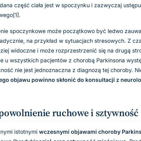
dana część ciała jest w spoczynku i zazwyczaj ustęp
wego[1].
nie spoczynkowe może początkowo być ledwo zauważa
adycznie, na przykład w sytuacjach stresowych. Z cza
ziej widoczne i może rozprzestrzenić się na drugą str
ie u wszystkich pacjentów z chorobą Parkinsona wystę
ność nie jest jednoznaczna z diagnozą tej choroby. Ni
tego objawu powinno skłonić do konsultacji z neurol
powolnienie ruchowe i sztywność
jnymi istotnymi
wczesnymi objawami choroby Parkins