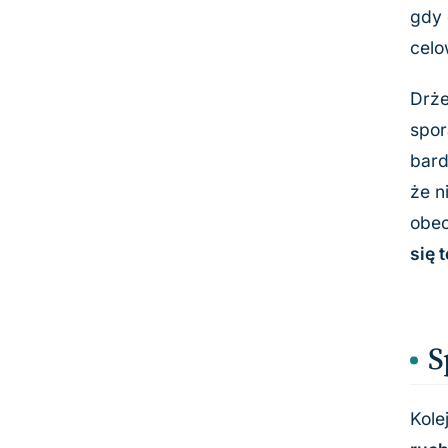
gdy 
celo
Drże
spor
bard
że n
obec
się 
S
Kole