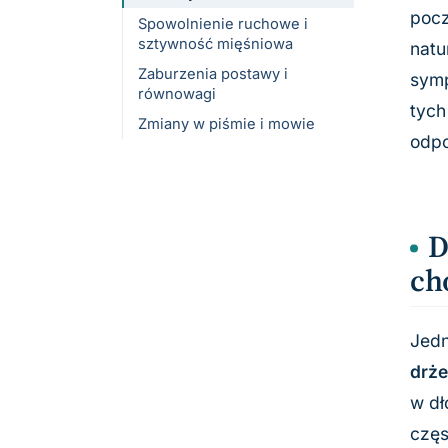
pocz
Spowolnienie ruchowe i
sztywność mięśniowa
natu
Zaburzenia postawy i
symp
równowagi
tych
Zmiany w piśmie i mowie
odpo
D
ch
Jedn
drż
w dł
częs