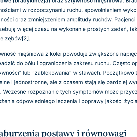
owe (bradykinezja) oraz sztywność mięśniowa
. Bra
nościami w rozpoczynaniu ruchu, spowolnieniem wyk
ności oraz zmniejszeniem amplitudy ruchów. Pacjenc
zebują więcej czasu na wykonanie prostych zadań, taki
e zębów[2].
wność mięśniowa z kolei powoduje zwiększone napięc
adzić do bólu i ograniczenia zakresu ruchu. Często op
ywności” lub “zablokowania” w stawach. Początkowo 
elne i jednostronne, ale z czasem stają się bardziej wy
a. Wczesne rozpoznanie tych symptomów może przycz
żenia odpowiedniego leczenia i poprawy jakości życia
aburzenia postawy i równowagi