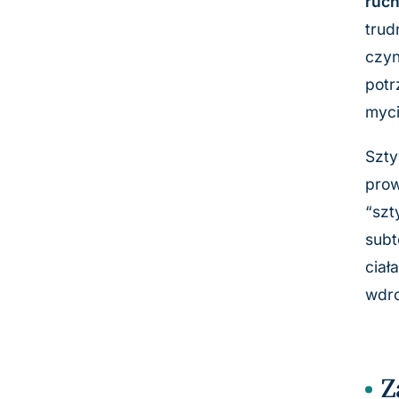
ruch
trud
czyn
potr
myci
Szty
prow
“szt
subt
ciał
wdro
Z