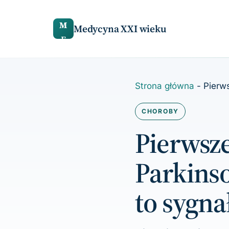
do
treści
M
Medycyna XXI wieku
E
Strona główna
-
Pierw
CHOROBY
Pierwsz
Parkins
to sygna