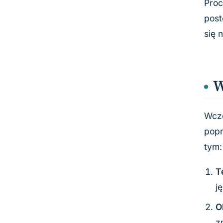
Proc
post
się 
W
Wcze
popr
tym:
T
j
O
z