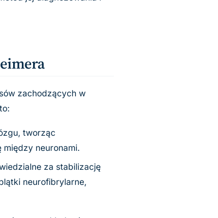
heimera
cesów zachodzących w
to:
mózgu, tworząc
ę między neuronami.
wiedzialne za stabilizację
ątki neurofibrylarne,