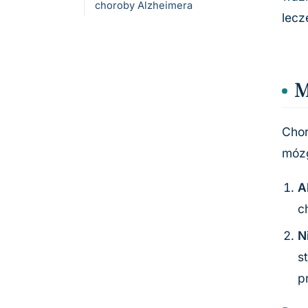
choroby Alzheimera
lecz
M
Chor
mózg
A
c
N
s
p