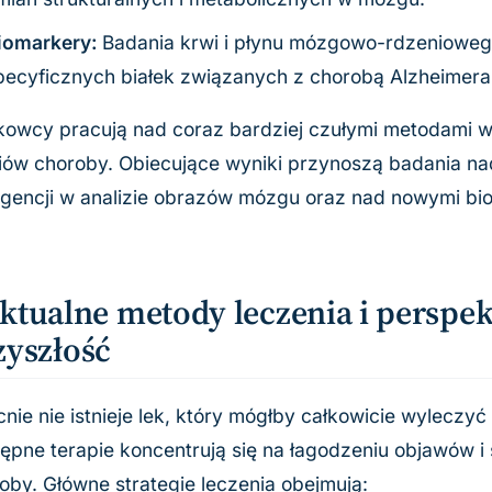
iomarkery:
Badania krwi i płynu mózgowo-rdzeniow
pecyficznych białek związanych z chorobą Alzheimera
owcy pracują nad coraz bardziej czułymi metodami
iów choroby. Obiecujące wyniki przynoszą badania n
ligencji w analizie obrazów mózgu oraz nad nowymi bi
ktualne metody leczenia i perspe
zyszłość
nie nie istnieje lek, który mógłby całkowicie wyleczy
ępne terapie koncentrują się na łagodzeniu objawów i
oby. Główne strategie leczenia obejmują: