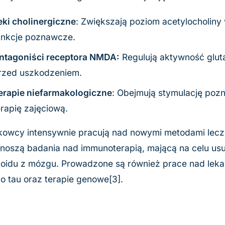
eki cholinergiczne
: Zwiększają poziom acetylocholin
unkcje poznawcze.
ntagoniści receptora NMDA:
Regulują aktywność glut
rzed uszkodzeniem.
erapie niefarmakologiczne
: Obejmują stymulację pozn
erapię zajęciową.
owcy intensywnie pracują nad nowymi metodami lecze
noszą badania nad immunoterapią, mającą na celu us
oidu z mózgu. Prowadzone są również prace nad lek
ko tau oraz terapie genowe[3].