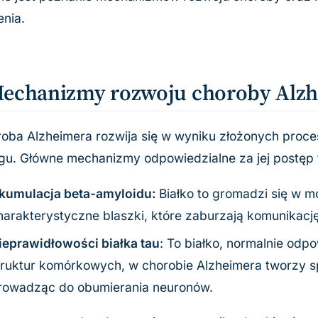
enia.
echanizmy rozwoju choroby Alz
oba Alzheimera rozwija się w wyniku złożonych pro
u. Główne mechanizmy odpowiedzialne za jej postęp 
kumulacja beta-amyloidu:
Białko to gromadzi się w 
harakterystyczne blaszki, które zaburzają komunikacj
ieprawidłowości białka tau
: To białko, normalnie odpo
truktur komórkowych, w chorobie Alzheimera tworzy spl
rowadząc do obumierania neuronów.