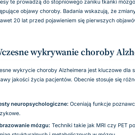
esy te prowadzą do stopniowego zaniku tkanki mózgow
ępujące objawy choroby. Badania wskazują, że zmia
nawet 20 lat przed pojawieniem się pierwszych objawów
czesne wykrywanie choroby Alzh
sne wykrycie choroby Alzheimera jest kluczowe dla s
awy jakości życia pacjentów. Obecnie stosuje się róż
esty neuropsychologiczne:
Oceniają funkcje poznawcz
ęzykowe.
brazowanie mózgu:
Techniki takie jak MRI czy PET po
mian strukturalnych i metabolicznych w mózgu.