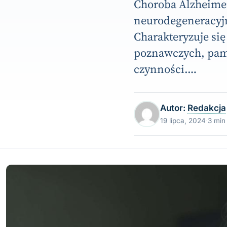
Choroba Alzheimer
neurodegeneracyjn
Charakteryzuje si
poznawczych, pam
czynności.…
Autor:
Redakcja
19 lipca, 2024
·
3 min