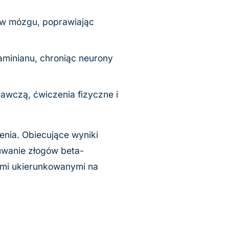
y w mózgu, poprawiając
aminianu, chroniąc neurony
awczą, ćwiczenia fizyczne i
nia. Obiecujące wyniki
uwanie złogów beta-
ami ukierunkowanymi na