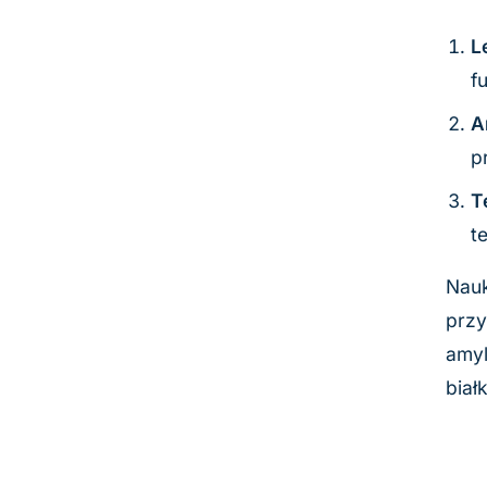
L
f
A
p
T
t
Nauk
przy
amyl
biał