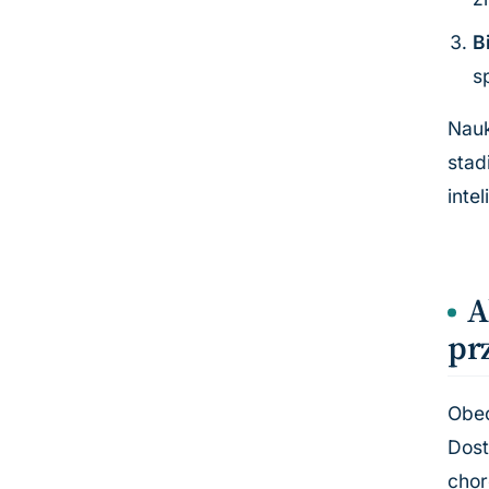
B
s
Nauk
stad
inte
A
pr
Obec
Dost
chor