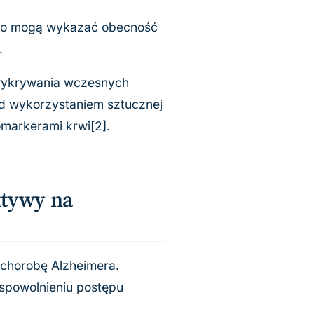
ego mogą wykazać obecność
.
 wykrywania wczesnych
ad wykorzystaniem sztucznej
omarkerami krwi[2].
ktywy na
ć chorobę Alzheimera.
 spowolnieniu postępu