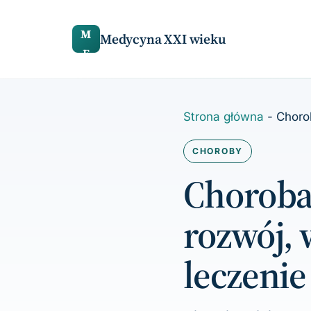
do
treści
M
Medycyna XXI wieku
E
Strona główna
-
Choro
CHOROBY
Choroba
rozwój, 
leczenie