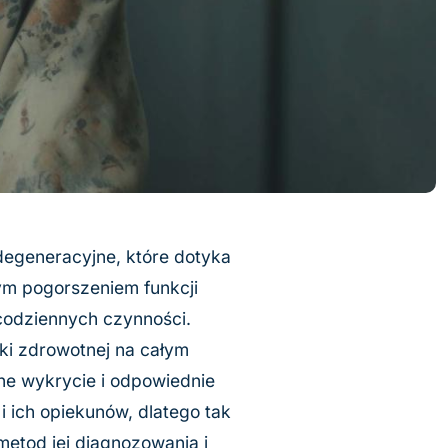
degeneracyjne, które dotyka
ym pogorszeniem funkcji
codziennych czynności.
i zdrowotnej na całym
ne wykrycie i odpowiednie
 ich opiekunów, dlatego tak
etod jej diagnozowania i