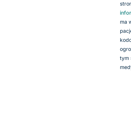
stro
info
ma w
pacj
kodo
ogro
tym 
med