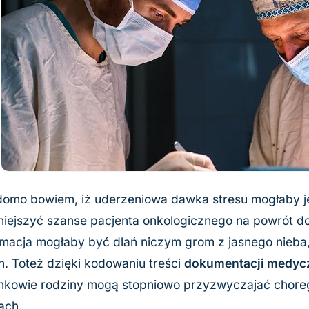
omo bowiem, iż uderzeniowa dawka stresu mogłaby j
niejszyć szanse pacjenta onkologicznego na powrót d
rmacja mogłaby być dlań niczym grom z jasnego nieba,
. Toteż dzięki kodowaniu treści
dokumentacji medyc
nkowie rodziny mogą stopniowo przyzwyczajać chore
iach.