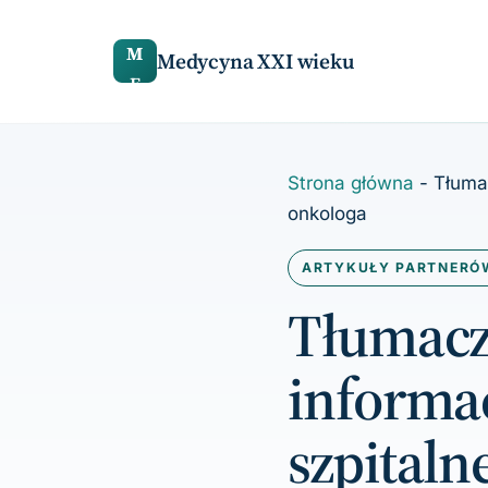
do
treści
M
Medycyna XXI wieku
E
Strona główna
-
Tłumac
onkologa
ARTYKUŁY PARTNERÓ
Tłumacz
informac
szpitaln