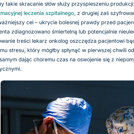
ny takie skracanie słów służy przyspieszeniu produkcji
rmacyjnej leczenia szpitalnego
, z drugiej zaś szyfrow
ażniejszy cel – ukrycie bolesnej prawdy przed pacjent
enta zdiagnozowano śmiertelną lub potencjalnie nieul
wanie treści lekarz onkolog oszczędza pacjentowi bą
mu stresu, który mógłby spłynąć w pierwszej chwili o
samym dając choremu czas na oswojenie się z niepom
ycznymi.