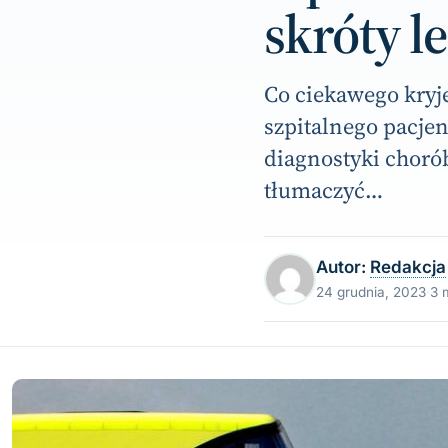
skróty l
Co ciekawego kryje
szpitalnego pacjen
diagnostyki choró
tłumaczyć…
Autor:
Redakcja
24 grudnia, 2023
·
3 