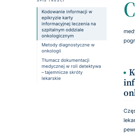
SPIS TREŚCI
Kodowanie informacji w
epikryzie karty
informacyjnej leczenia na
szpitalnym oddziale
medy
onkologicznym
pogr
Metody diagnostyczne w
onkologii
Tłumacz dokumentacji
medycznej w roli detektywa
K
– tajemnicze skróty
lekarskie
in
on
Częs
leka
pewn