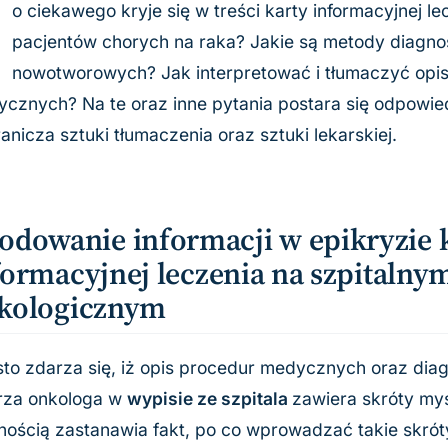
C
o ciekawego kryje się w treści karty informacyjnej le
pacjentów chorych na raka? Jakie są metody diagno
nowotworowych? Jak interpretować i tłumaczyć opi
cznych? Na te oraz inne pytania postara się odpowiedz
anicza sztuki tłumaczenia oraz sztuki lekarskiej.
odowanie informacji w epikryzie 
formacyjnej leczenia na szpitalny
kologicznym
to zdarza się, iż opis procedur medycznych oraz dia
rza onkologa w
wypisie ze szpitala
zawiera skróty my
ością zastanawia fakt, po co wprowadzać takie skróty