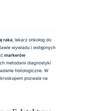
ę raka
, lekarz onkolog do
stawie wywiadu i wstępnych
ść
markerów
ych metodami diagnostyki
adanie histologiczne. W
mikroskopem pozwala na