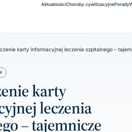
Aktualności
Choroby cywilizacyjne
Porady
W
zenie karty informacyjnej leczenia szpitalnego – tajem
W
enie karty
yjnej leczenia
ego – tajemnicze