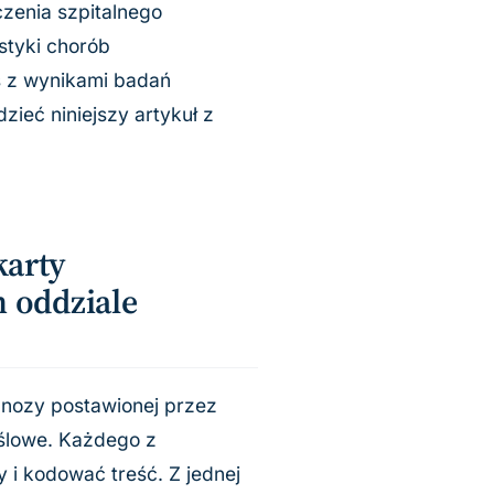
czenia szpitalnego
styki chorób
s z wynikami badań
ieć niniejszy artykuł z
karty
m oddziale
gnozy postawionej przez
ślowe. Każdego z
 i kodować treść. Z jednej