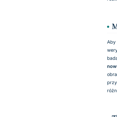
M
Aby 
wery
bada
now
obra
przy
różn