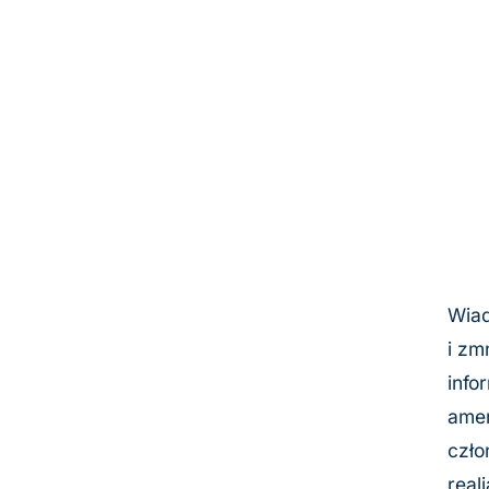
Wiad
i zm
info
amen
czło
real