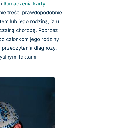
 i
tłumaczenia karty
anie treści prawdopodobnie
em lub jego rodziną, iż u
eczalną chorobę. Poprzez
dź członkom jego rodziny
d przeczytania diagnozy,
yślnymi faktami