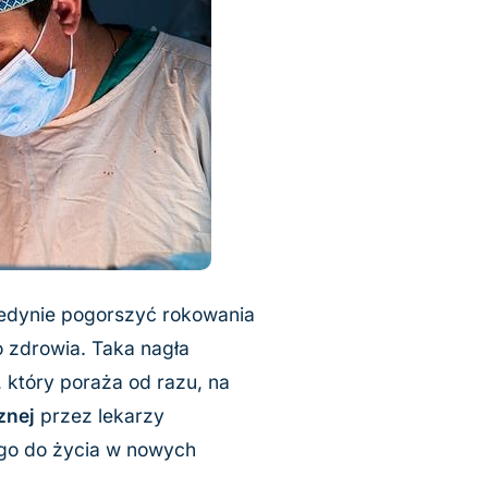
edynie pogorszyć rokowania
o zdrowia. Taka nagła
 który poraża od razu, na
znej
przez lekarzy
go do życia w nowych