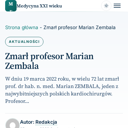
do
M
Medycyna XXI wieku
treści
E
Strona główna
-
Zmarł profesor Marian Zembala
AKTUALNOŚCI
Zmarł profesor Marian
Zembala
W dniu 19 marca 2022 roku, w wielu 72 lat zmarł
prof. dr hab. n. med. Marian ZEMBALA, jeden z
najwybitniejszych polskich kardiochirurgów.
Profesor…
Autor:
Redakcja