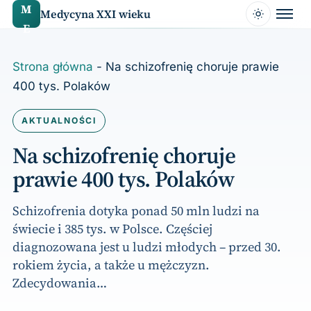
do
M
Medycyna XXI wieku
treści
E
Strona główna
-
Na schizofrenię choruje prawie
400 tys. Polaków
AKTUALNOŚCI
Na schizofrenię choruje
prawie 400 tys. Polaków
Schizofrenia dotyka ponad 50 mln ludzi na
świecie i 385 tys. w Polsce. Częściej
diagnozowana jest u ludzi młodych – przed 30.
rokiem życia, a także u mężczyzn.
Zdecydowania…