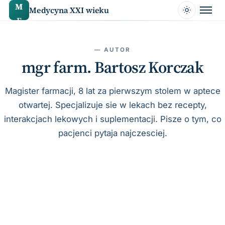
do
M
Medycyna XXI wieku
treści
E
— AUTOR
mgr farm. Bartosz Korczak
Magister farmacji, 8 lat za pierwszym stolem w aptece
otwartej. Specjalizuje sie w lekach bez recepty,
interakcjach lekowych i suplementacji. Pisze o tym, co
pacjenci pytaja najczesciej.