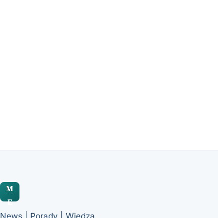
mgr farm. Bartosz Korczak
·
7 min
M
E
News | Porady | Wiedza